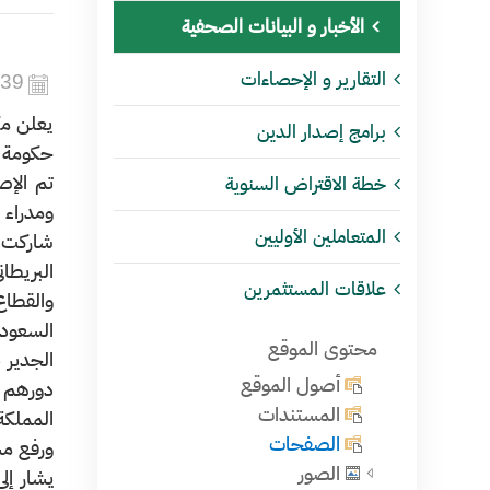
الأخبار و البيانات الصحفية
التقارير و الإحصاءات
439
يعلن مكت
برامج إصدار الدين
حكومة الممل
خطة الاقتراض السنوية
ومدراء 
المتعاملين الأوليين
شاركت ف
البريطا
علاقات المستثمرين
والقطاع
السعودي
محتوى الموقع
الجدير 
أصول الموقع
دورهم 
المستندات
المملكة
الصفحات
ورفع مس
الصور
يشار إل