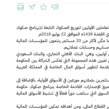
لمتعاملين الأوليين لتوزيع الصكوك التابعة لـ(برنامج صكوك
تم الإصدار على أفضل الممارسات العالمية في مزاد عبر منصة إلكترونية، ما مكّن لأكثر من 20 مستثمر ينتمون للمؤسسات المالية
لحسابهم وحسابات عملائهم.
 أوليين، وهي: البنك الأهلي التجاري، والبنك السعودي
تم تعيين هذه المجموعة التي تعكس الشراكة بين الحكومة
متقدمة لتطوير أسواق المال الخاصة في المملكة العربية
تثمرين بصفتهم موزعين في الأسواق الأولية، بالإضافة إلى
يع الإصدارات القادمة الخاصة ببرنامج صكوك حكومة
لسوق التي ستلعب دوراً فعالاً في تنشيط الأسواق المالية
وير القطاع المالي، ومن أهدافه تمكين المؤسسات المالية