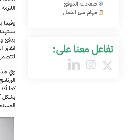
صفحات الموقع
اللازمة 
مهام سير العمل
وفيما يت
تستهدف 
بدفع وز
تفاعل معنا على:
اتفاق ال
لتتضمن 
وفي هذا
البرنام
كما أكد
بشكل أك
المستحق