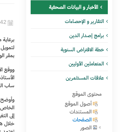
الأخبار و البيانات الصحفية
التقارير و الإحصاءات
442
برامج إصدار الدين
برعاية م
خطة الاقتراض السنوية
بمقر الو
المتعاملين الأوليين
ووقع ال
الأستاذ
علاقات المستثمرين
ساب الس
محتوى الموقع
وأوضح م
أصول الموقع
الخاص، 
المستندات
الصفحات
خلال هذ
الصور
تعتمد ع