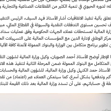
له؛ لدوره الحيوي في تنمية الكثير من القطاعات الصناعية والتجارية 
علق بآلية تنفيذ الاتفاقيات أشار الأستاذ فهد السيف، الرئيس التنفيذ
تحسين مستوى التدفقات النقدية والسيولة في القطاع المالي، مبيناً
ارة المالية لمستحقات عملاء الجهات الحكومية وفق عمليات سداد
مركز الوطني لإدارة الدين مع المؤسسات المالية على التسهيلات المالي
تطوير برنامج متكامل بين الوزارة والبنوك الممولة لأتمتة كافة الآ
 الإطار أوضح الأستاذ أحمد الصويان، وكيل وزارة المالية لشؤون الت
ج المتكامل مع البنوك الممولة ضمن المرحلة الثانية لتنفيذ هذه ال
 الأستاذ حمد الكنهل وكيل وزارة المالية، للشؤون المالية والحسا
بر وتدفعها بشكل أسرع، كما سيتمكن العملاء عبر (اعتماد) من تقدي
ة في حساباتهم، على أن تسدد وزارة المالية بعد ذلك القيمة للبنك