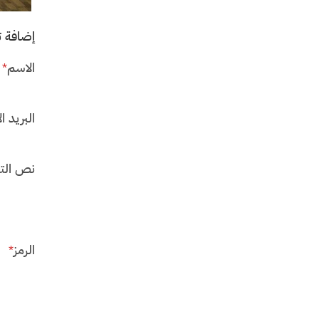
إضافة ت
الاسم
*
البريد ال
نص الت
الرمز
*