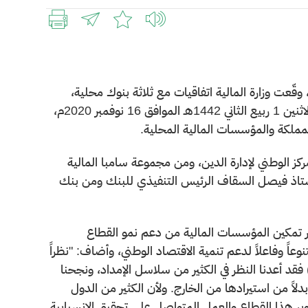
، وقّعت وزارة المالية اتفاقيات مع ثلاثة بنوك محلية،
لتمويل سلسلة إمدادات الوزارة بترتيب من المركز الوطني لإدارة الدين يوم الاثنين 1 ربيع الثاني 1442هـ الموافق 16 نوفمبر 2020م،
 المملكة والمؤسسات المالية المحلية.
كز الوطني لإدارة الدين، ومن مجموعة سامبا المالية
الأستاذ فيصل السقاف الرئيس التنفيذي للبنك ومن بنك
طار تمكين المؤسسات المالية من دعم نمو القطاع
عاً وفاعلاً لدعم تنمية الاقتصاد الوطني، وأضاف: "نظراً
ى التغيرات التي شهدها الاقتصاد العالمي في ظل جائحة كورونا (كوفيد-19) فقد أعدنا النظر في الكثير من سلاسل الإمداد، ونجحنا
دلاً من استيرادها من الخارج. ولأن الكثير من الدول
ر هذا القطاع والعمل المتواصل على تحقيق الانسيابية