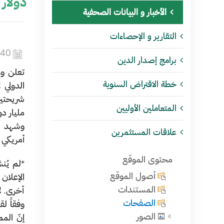
دولار
الأخبار و البيانات الصحفية
التقارير و الإحصاءات
440
برامج إصدار الدين
تعلن وز
خطة الاقتراض السنوية
المتعاملين الأوليين
مليار دولار أمريكي (ما
علاقات المستثمرين
أمريكي (103.12مليار ريال سعودي). ومن المتوقع أن يتم تسوية الطرح في تاريخ 16 يناير 2019م أو في
محتوى الموقع
*لم يُنش
أصول الموقع
الإعلان
المستندات
أخرى. ل
الصفحات
الصور
إنّ الم