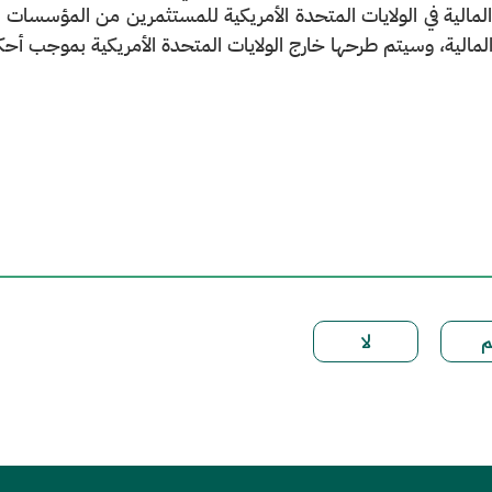
مالية، وسيتم طرحها خارج الولايات المتحدة الأمريكية بموجب أحكام النظام س (Reg S) من قان