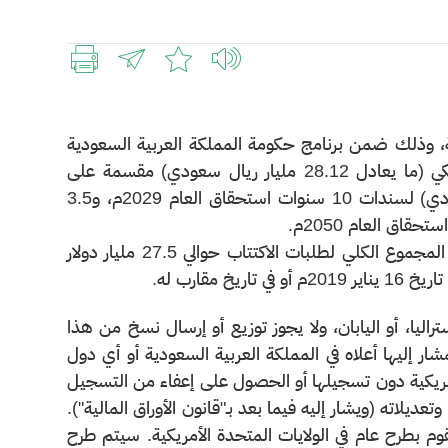
لية، وذلك ضمن برنامج حكومة المملكة العربية السعودية
الدولي لإصدار أدوات الدين. وقد بلغ إجمالي الطرح 7.5 مليار دولار أمريكي (ما يعادل 28.12 مليار ريال سعودي) مقسمة على
شريحتين كما يلي: 4 مليارات دولار امريكي (ما يعادل 15مليار ريال سعودي) لسندات 10 سنوات استحقاق العام 2029م، و3.5
وشهد هذا الطرح إقبالاً كبيراً من قبل المستثمرين الدوليين، حيث وصل المجموع الكلي لطلبات الاكتتاب حوالي 27.5 مليار دولار
ستراليا، أو اليابان، ولا يجوز توزيع أو إرسال نسخ من هذا
مشار إليها أعلاه في المملكة العربية السعودية أو أي دول
ة الأمريكية دون تسجيلها أو الحصول على إعفاء من التسجيل
وفقاً لقانون الأوراق المالية الصادر في الولايات المتحدة الأمريكية عام 1933 وتعديلاته (ويشار إليه فيما بعد بـ"قانون الأوراق المالية").
قوم بطرح عام في الولايات المتحدة الأمريكية. سيتم طرح