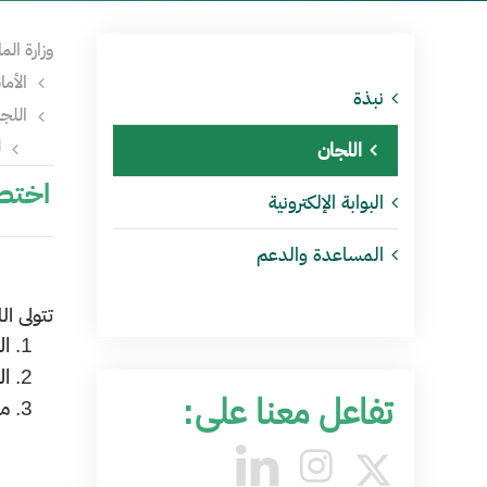
وزارة الما
الأم
نبذة
اللج
ل
اللجان
اختصا
البوابة الإلكترونية
المساعدة والدعم
​تتولى 
​ا
ال
تفاعل معنا على:
ما