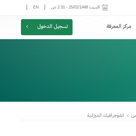
|
|
السبت 25/02/1448
-
2:31 ص
EN
مركز المعرفة
تسجيل الدخول
مى
انفوجرافيك الميزانية