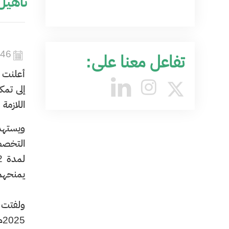
تأهيل
446
تفاعل معنا على:
أعلنت و
إلى تمك
اللازمة
ويستهدف
التخصص
يمنحهم 
5