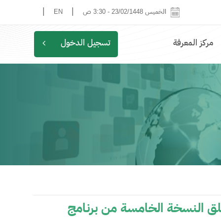
|
|
الخميس 23/02/1448
-
3:31 ص
EN
مركز المعرفة
تسجيل الدخول
لق النسخة الخامسة من برنامج