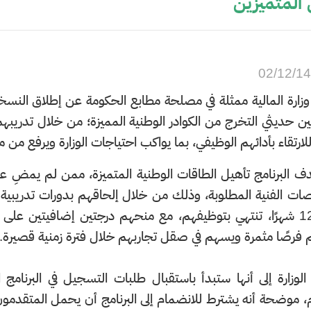
 المتميزين
02/12/1
زارة المالية ممثلة في مصلحة مطابع الحكومة عن إطلاق النسخ
ين حديثي التخرج من الكوادر الوطنية المميزة؛ من خلال تدريبهم
 للارتقاء بأدائهم الوظيفي، بما يواكب احتياجات الوزارة ويرفع م
 البرنامج تأهيل الطاقات الوطنية المتميزة، ممن لم يمضِ ع
ات الفنية المطلوبة، وذلك من خلال إلحاقهم بدورات تدريبية
لمدة 12 شهرًا، تنتهي بتوظيفهم، مع منحهم درجتين إضافيتين عل
فرصًا مثمرة ويسهم في صقل تجاربهم خلال فترة زمنية قصيرة.
202م، موضحة أنه يشترط للانضمام إلى البرنامج أن يحمل المتقد