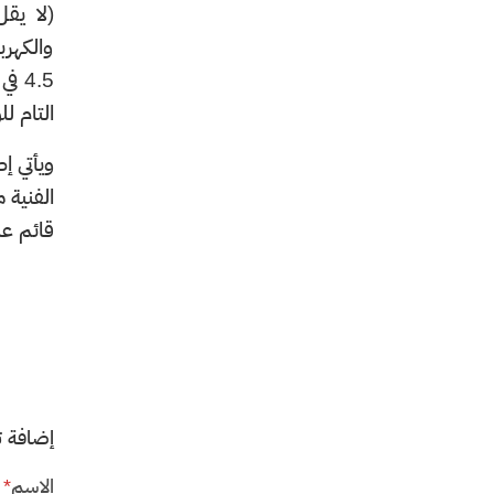
(لا يق
والكهرب
4.5 
التام ل
ويأتي إ
قائم عل
إضافة ت
الاسم
*