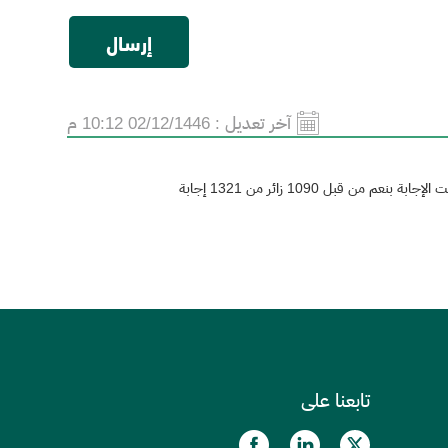
آخر تعديل :
02/12/1446 10:12 م
الإجابة بنعم من قبل 1090 زائر من 1321 إجابة
تابعنا على